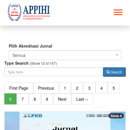
Pilih Akreditasi Jurnal
Semua
Type Search
(Show 12 of 107)
Search
First Page
Previous
1
2
3
4
5
6
7
8
9
Next
Last ››
Sinta 4