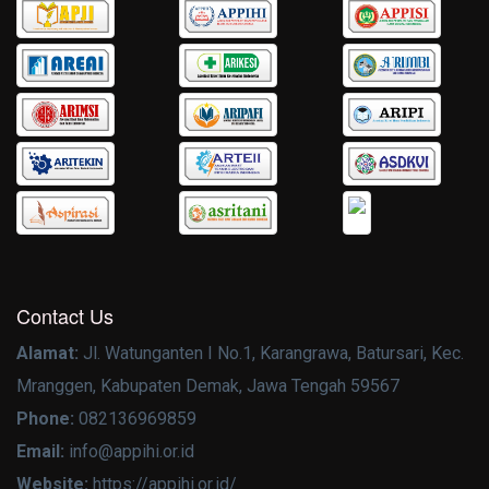
Contact Us
Alamat:
Jl. Watunganten I No.1, Karangrawa, Batursari, Kec.
Mranggen, Kabupaten Demak, Jawa Tengah 59567
Phone:
082136969859
Email:
info@appihi.or.id
Website:
https://appihi.or.id/