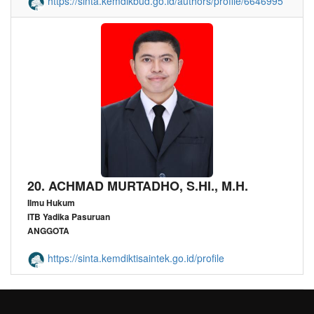
https://sinta.kemdikbud.go.id/authors/profile/6646995
20. ACHMAD MURTADHO, S.HI., M.H.
Ilmu Hukum
ITB Yadika Pasuruan
ANGGOTA
https://sinta.kemdiktisaintek.go.id/profile