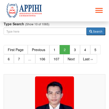
Type Search
(Show 10 of 1065)
Search
First Page
Previous
1
2
3
4
5
6
7
...
106
107
Next
Last ››