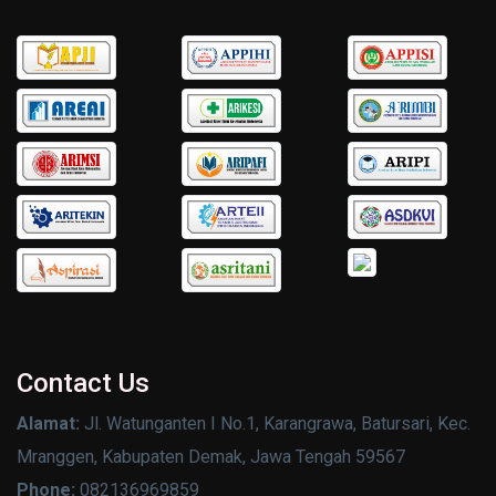
Contact Us
Alamat:
Jl. Watunganten I No.1, Karangrawa, Batursari, Kec.
Mranggen, Kabupaten Demak, Jawa Tengah 59567
Phone:
082136969859