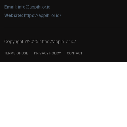
Email:
info@appihi.or.id
Website:
https://appihi.or.id/
Copyright ©
2026 https://appihi.or.id/
TERMS OF USE
PRIVACY POLICY
CONTACT